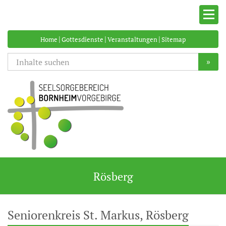
|
|
|
Home
Gottesdienste
Veranstaltungen
Sitemap
»
Rösberg
Seniorenkreis St. Markus, Rösberg