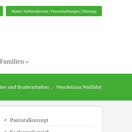
|
|
|
Home
Gottesdienste
Veranstaltungen
Sitemap
/Familien
ten und Bruderschaften
Wendelinus Wallfahrt
Pastoralkonzept