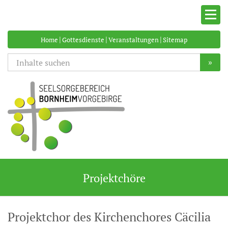
|
|
|
Home
Gottesdienste
Veranstaltungen
Sitemap
»
Projektchöre
Projektchor des Kirchenchores Cäcilia